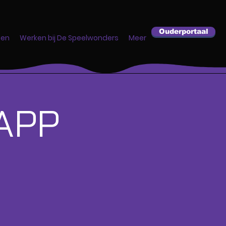
Ouderportaal
ten
Werken bij De Speelwonders
Meer
APP