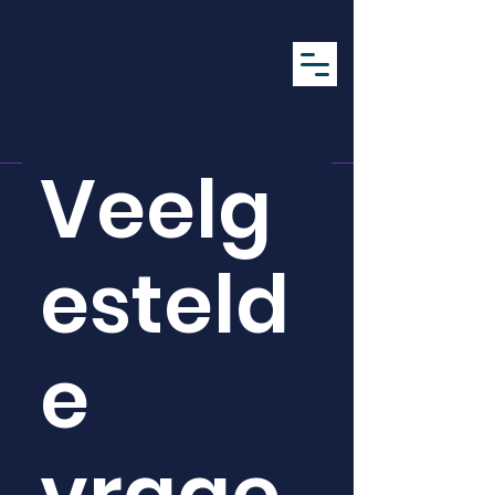
Veelg
esteld
e
vrage